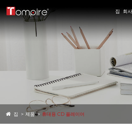
집
회사
집
제품
휴대용 CD 플레이어