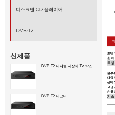
디스크맨 CD 플레이어
DVB-T2
제
모델 
신제품
춘 이
특징
DVB-T2 디지털 지상파 TV 박스
블루투
다중 
선택 
고급 
A-B
DVB-T2 디코더
기술