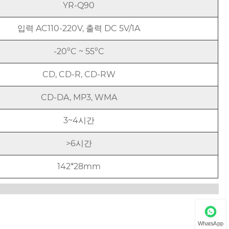
YR-Q90
입력 AC110-220V, 출력 DC 5V/1A
-20°C ~ 55°C
CD, CD-R, CD-RW
CD-DA, MP3, WMA
3~4시간
>6시간
142*28mm
WhatsApp