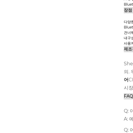
Blu
장점
다양한
Blu
건너뛰
내구
사용자
제조
She
의.
어
C
시장
FA
Q:
A:
Q: