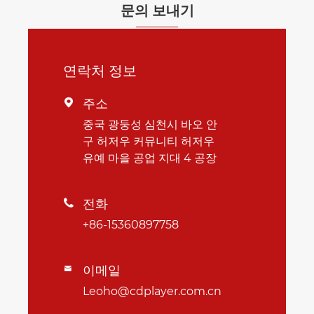
문의 보내기
연락처 정보
주소

중국 광둥성 심천시 바오 안
구 허저우 커뮤니티 허저우
유예 마을 공업 지대 4 공장
전화

+86-15360897758
이메일

Leoho@cdplayer.com.cn