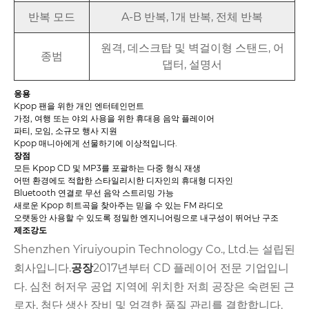
반복 모드
A-B 반복, 1개 반복, 전체 반복
원격, 데스크탑 및 벽걸이형 스탠드, 어
종범
댑터, 설명서
응용
Kpop 팬을 위한 개인 엔터테인먼트
가정, 여행 또는 야외 사용을 위한 휴대용 음악 플레이어
파티, 모임, 소규모 행사 지원
Kpop 매니아에게 선물하기에 이상적입니다.
장점
모든 Kpop CD 및 MP3를 포괄하는 다중 형식 재생
어떤 환경에도 적합한 스타일리시한 디자인의 휴대형 디자인
Bluetooth 연결로 무선 음악 스트리밍 가능
새로운 Kpop 히트곡을 찾아주는 믿을 수 있는 FM 라디오
오랫동안 사용할 수 있도록 정밀한 엔지니어링으로 내구성이 뛰어난 구조
제조강도
Shenzhen Yiruiyoupin Technology Co., Ltd.는 설립된
회사입니다.
공장
2017년부터 CD 플레이어 전문 기업입니
다. 심천 허저우 공업 지역에 위치한 저희 공장은 숙련된 근
로자, 첨단 생산 장비 및 엄격한 품질 관리를 결합합니다.