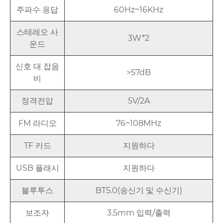
주파수 응답
60Hz~16KHz
스테레오 사
3W*2
운드
신호 대 잡음
>57dB
비
정격전압
5V/2A
FM 라디오
76~108MHz
TF 카드
지원하다
USB 플래시
지원하다
블루투스
BT5.0(송신기 및 수신기)
보조자
3.5mm 입력/출력