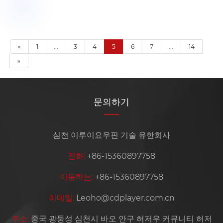
«
1
...
3
4
5
6
7
...
14
»
문의하기
심천 이루이요우핀 기술 유한회사
전화:
+86-15360897758
이동하는:
+86-15360897758
이메일:
Leoho@cdplayer.com.cn
주소:
중국 광둥성 심천시 바오 안구 허저우 커뮤니티 허저