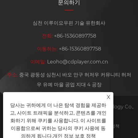
문의하기
심천 이루이요우핀 기술 유한회사
전화:
+86-15360897758
이동하는:
+86-15360897758
이메일:
Leoho@cdplayer.com.cn
주소:
중국 광둥성 심천시 바오 안구 허저우 커뮤니티 허저
우 유예 마을 공업 지대 4 공장
X
당사는 귀하에게 더 나은 탐색 경험을 제공하
저작권 © 2026 Shenzhen Yiruiyoupin Technology Co.,
고, 사이트 트래픽을 분석하고, 콘텐츠를 개인
Ltd. 판권 소유.
화하기 위해 쿠키를 사용합니다. 이 사이트를
Links
Sitemap
RSS
XML
개인 정보 보호 정책
이용함으로써 귀하는 당사의 쿠키 사용에 동
의하게 됩니다.
개인 정보 보호 정책