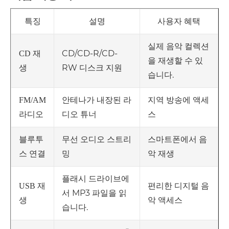
특징
설명
사용자 혜택
실제 음악 컬렉션
CD/CD-R/CD-
CD 재
을 재생할 수 있
RW 디스크 지원
생
습니다.
안테나가 내장된 라
지역 방송에 액세
FM/AM
디오 튜너
스
라디오
무선 오디오 스트리
스마트폰에서 음
블루투
밍
악 재생
스 연결
플래시 드라이브에
편리한 디지털 음
USB 재
서 MP3 파일을 읽
악 액세스
생
습니다.