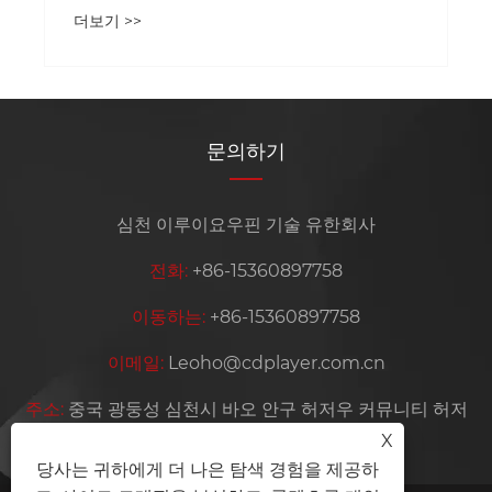
더보기 >>
문의하기
심천 이루이요우핀 기술 유한회사
전화:
+86-15360897758
이동하는:
+86-15360897758
이메일:
Leoho@cdplayer.com.cn
주소:
중국 광둥성 심천시 바오 안구 허저우 커뮤니티 허저
X
우 유예 마을 공업 지대 4 공장
당사는 귀하에게 더 나은 탐색 경험을 제공하