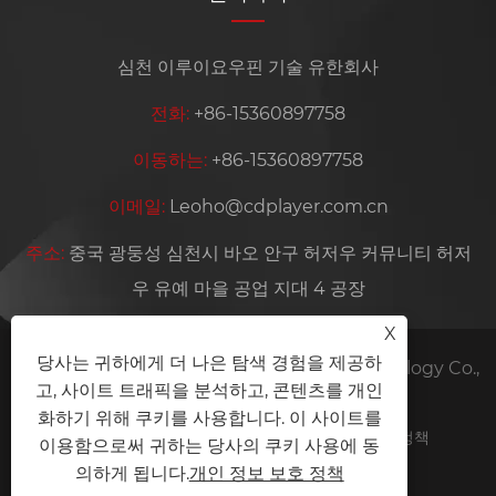
심천 이루이요우핀 기술 유한회사
전화:
+86-15360897758
이동하는:
+86-15360897758
이메일:
Leoho@cdplayer.com.cn
주소:
중국 광둥성 심천시 바오 안구 허저우 커뮤니티 허저
우 유예 마을 공업 지대 4 공장
X
당사는 귀하에게 더 나은 탐색 경험을 제공하
저작권 © 2026 Shenzhen Yiruiyoupin Technology Co.,
고, 사이트 트래픽을 분석하고, 콘텐츠를 개인
Ltd. 판권 소유.
화하기 위해 쿠키를 사용합니다. 이 사이트를
Links
Sitemap
RSS
XML
개인 정보 보호 정책
이용함으로써 귀하는 당사의 쿠키 사용에 동
의하게 됩니다.
개인 정보 보호 정책